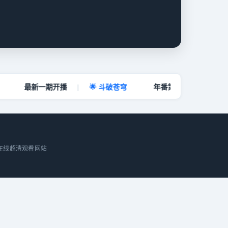
最新一期开播
|
🌟 斗破苍穹
年番第156集更新
|
费在线超清观看网站