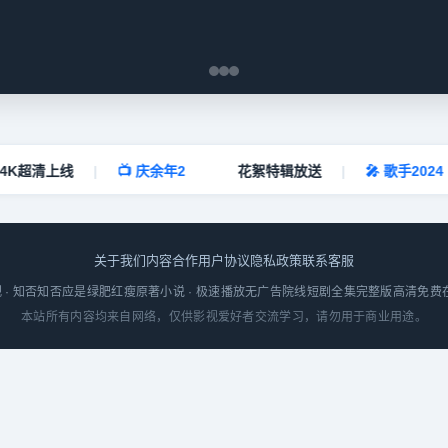
K超清上线
|
📺 庆余年2
花絮特辑放送
|
🎤 歌手2024
关于我们
内容合作
用户协议
隐私政策
联系客服
否影视 · 知否知否应是绿肥红瘦原著小说 · 极速播放无广告院线短剧全集完整版高清免
本站所有内容均来自网络，仅供影视爱好者交流学习，请勿用于商业用途。