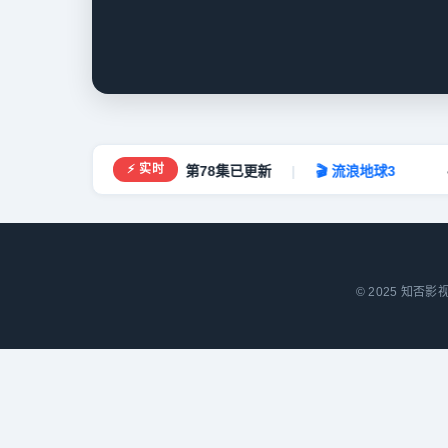
⚡ 实时
 知否知否应是绿肥红瘦
第78集已更新
|
🎬 流浪地球3
4
© 2025 知